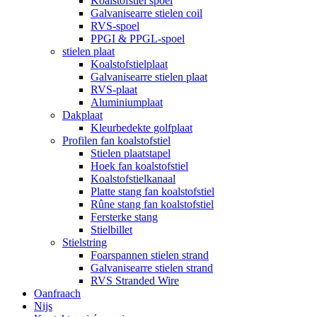
Koalstofstiel spoel
Galvanisearre stielen coil
RVS-spoel
PPGI & PPGL-spoel
stielen plaat
Koalstofstielplaat
Galvanisearre stielen plaat
RVS-plaat
Aluminiumplaat
Dakplaat
Kleurbedekte golfplaat
Profilen fan koalstofstiel
Stielen plaatstapel
Hoek fan koalstofstiel
Koalstofstielkanaal
Platte stang fan koalstofstiel
Rûne stang fan koalstofstiel
Fersterke stang
Stielbillet
Stielstring
Foarspannen stielen strand
Galvanisearre stielen strand
RVS Stranded Wire
Oanfraach
Nijs