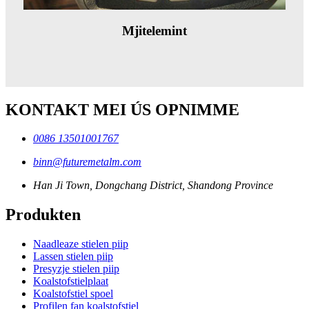
Mjitelemint
KONTAKT MEI ÚS OPNIMME
0086 13501001767
binn@futuremetalm.com
Han Ji Town, Dongchang District, Shandong Province
Produkten
Naadleaze stielen piip
Lassen stielen piip
Presyzje stielen piip
Koalstofstielplaat
Koalstofstiel spoel
Profilen fan koalstofstiel