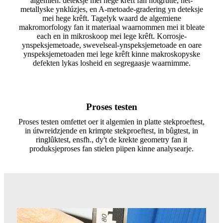
algemien: deteksje mei hege krêft fan nôtgrutte, net-
metallyske ynklúzjes, en A-metoade-gradering yn deteksje
mei hege krêft. Tagelyk waard de algemiene
makromorfology fan it materiaal waarnommen mei it bleate
each en in mikroskoop mei lege krêft. Korrosje-
ynspeksjemetoade, swevelseal-ynspeksjemetoade en oare
ynspeksjemetoaden mei lege krêft kinne makroskopyske
defekten lykas losheid en segregaasje waarnimme.
Proses testen
Proses testen omfettet oer it algemien in platte stekproeftest,
in útwreidzjende en krimpte stekproeftest, in bûgtest, in
ringlûktest, ensfh., dy't de krekte geometry fan it
produksjeproses fan stielen piipen kinne analysearje.