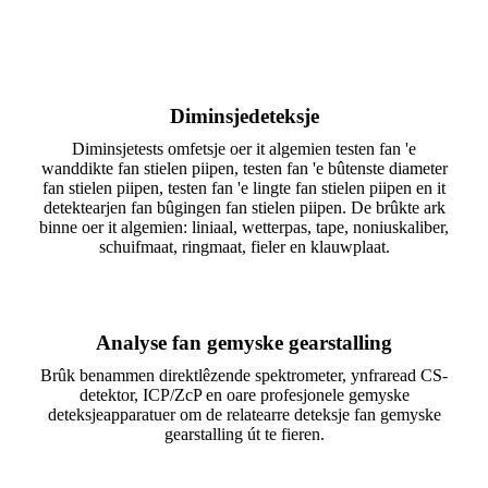
Diminsjedeteksje
Diminsjetests omfetsje oer it algemien testen fan 'e
wanddikte fan stielen piipen, testen fan 'e bûtenste diameter
fan stielen piipen, testen fan 'e lingte fan stielen piipen en it
detektearjen fan bûgingen fan stielen piipen. De brûkte ark
binne oer it algemien: liniaal, wetterpas, tape, noniuskaliber,
schuifmaat, ringmaat, fieler en klauwplaat.
Analyse fan gemyske gearstalling
Brûk benammen direktlêzende spektrometer, ynfraread CS-
detektor, ICP/ZcP en oare profesjonele gemyske
deteksjeapparatuer om de relatearre deteksje fan gemyske
gearstalling út te fieren.