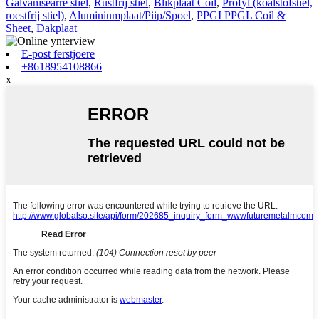
Galvanisearre stiel
,
Rustfrij stiel
,
Blikplaat Coil
,
Profyl (koalstofstiel,
roestfrij stiel)
,
Aluminiumplaat/Piip/Spoel
,
PPGI PPGL Coil &
Sheet
,
Dakplaat
E-post ferstjoere
+8618954108866
x