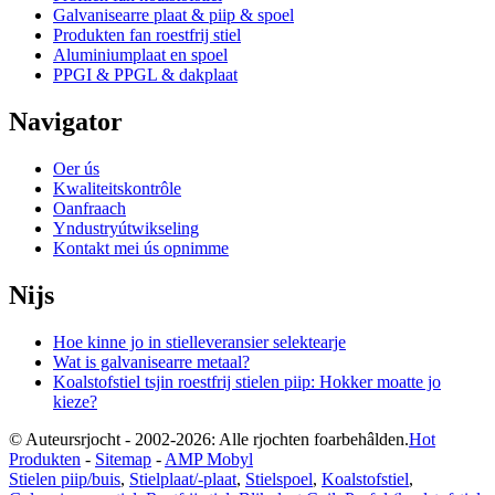
Galvanisearre plaat & piip & spoel
Produkten fan roestfrij stiel
Aluminiumplaat en spoel
PPGI & PPGL & dakplaat
Navigator
Oer ús
Kwaliteitskontrôle
Oanfraach
Yndustryútwikseling
Kontakt mei ús opnimme
Nijs
Hoe kinne jo in stielleveransier selektearje
Wat is galvanisearre metaal?
Koalstofstiel tsjin roestfrij stielen piip: Hokker moatte jo
kieze?
© Auteursrjocht - 2002-2026: Alle rjochten foarbehâlden.
Hot
Produkten
-
Sitemap
-
AMP Mobyl
Stielen piip/buis
,
Stielplaat/-plaat
,
Stielspoel
,
Koalstofstiel
,