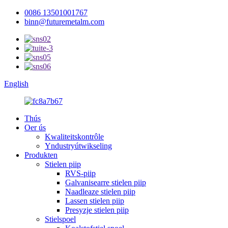
0086 13501001767
binn@futuremetalm.com
English
Thús
Oer ús
Kwaliteitskontrôle
Yndustryútwikseling
Produkten
Stielen piip
RVS-piip
Galvanisearre stielen piip
Naadleaze stielen piip
Lassen stielen piip
Presyzje stielen piip
Stielspoel