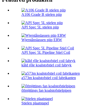
A106 Grade B stielen piip
API Spec 5L stielen piip
Wjerstânslassen piip ERW
API Spec 5L Pipeline Stiel Coil
kâld rôle koalstofstiel coil fabryk
a573m koalstofstiel coil fabrikanten
ôfmjittings fan koalstofstielpipen
Stielen plaatstapel