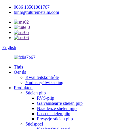
0086 13501001767
binn@futuremetalm.com
English
Thús
Oer ús
Kwaliteitskontrôle
Yndustryútwikseling
Produkten
Stielen piip
RVS-piip
Galvanisearre stielen piip
Naadleaze stielen piip
Lassen stielen piip
Presyzje stielen piip
Stielspoel