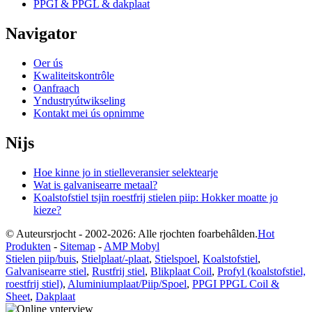
PPGI & PPGL & dakplaat
Navigator
Oer ús
Kwaliteitskontrôle
Oanfraach
Yndustryútwikseling
Kontakt mei ús opnimme
Nijs
Hoe kinne jo in stielleveransier selektearje
Wat is galvanisearre metaal?
Koalstofstiel tsjin roestfrij stielen piip: Hokker moatte jo
kieze?
© Auteursrjocht - 2002-2026: Alle rjochten foarbehâlden.
Hot
Produkten
-
Sitemap
-
AMP Mobyl
Stielen piip/buis
,
Stielplaat/-plaat
,
Stielspoel
,
Koalstofstiel
,
Galvanisearre stiel
,
Rustfrij stiel
,
Blikplaat Coil
,
Profyl (koalstofstiel,
roestfrij stiel)
,
Aluminiumplaat/Piip/Spoel
,
PPGI PPGL Coil &
Sheet
,
Dakplaat