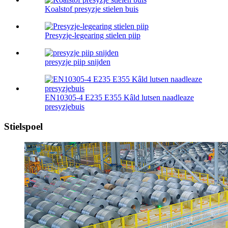
Koalstof presyzje stielen buis
Presyzje-legearing stielen piip
presyzje piip snijden
EN10305-4 E235 E355 Kâld lutsen naadleaze
presyzjebuis
Stielspoel