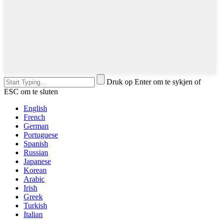
Druk op Enter om te sykjen of
ESC om te sluten
English
French
German
Portuguese
Spanish
Russian
Japanese
Korean
Arabic
Irish
Greek
Turkish
Italian