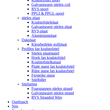
Koalstofstiel spoel
Galvanisearre stielen coil
RVS-spoel
PPGI & PPGL-spoel
stielen plaat
Koalstofstielplaat
Galvanisearre stielen plaat
RVS-plaat
Aluminiumplaat
Dakplaat
Kleurbedekte golfplaat
Profilen fan koalstofstiel
Stielen plaatstapel
Hoek fan koalstofstiel
Koalstofstielkanaal
Platte stang fan koalstofstiel
Rûne stang fan koalstofstiel
Fersterke stang
Stielbillet
Stielstring
Foarspannen stielen strand
Galvanisearre stielen strand
RVS Stranded Wire
Oanfraach
Nijs