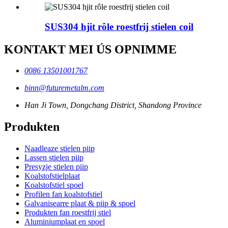
SUS304 hjit rôle roestfrij stielen coil
KONTAKT MEI ÚS OPNIMME
0086 13501001767
binn@futuremetalm.com
Han Ji Town, Dongchang District, Shandong Province
Produkten
Naadleaze stielen piip
Lassen stielen piip
Presyzje stielen piip
Koalstofstielplaat
Koalstofstiel spoel
Profilen fan koalstofstiel
Galvanisearre plaat & piip & spoel
Produkten fan roestfrij stiel
Aluminiumplaat en spoel