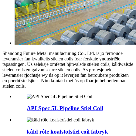
Shandong Future Metal manufacturing Co., Ltd. is jo fertroude
leveransier fan kwaliteits stielen coils foar ferskate yndustriële
tapassingen. Us seleksje omfettet hjitwalsde stielen coils, kâldwalsde
stielen coils en galvanisearre stielen coils. As profesjonele
leveransier rjochtsje wy ús op it leverjen fan betroubere produkten
en poerbêste tsjinst. Nim kontakt mei ús op foar jo behoeften oan
stielen coils.
API Spec 5L Pipeline Stiel Coil
kâld rôle koalstofstiel coil fabryk