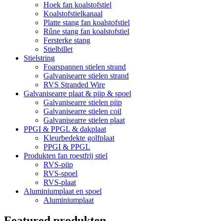
Hoek fan koalstofstiel
Koalstofstielkanaal
Platte stang fan koalstofstiel
Rûne stang fan koalstofstiel
Fersterke stang
Stielbillet
Stielstring
Foarspannen stielen strand
Galvanisearre stielen strand
RVS Stranded Wire
Galvanisearre plaat & piip & spoel
Galvanisearre stielen piip
Galvanisearre stielen coil
Galvanisearre stielen plaat
PPGI & PPGL & dakplaat
Kleurbedekte golfplaat
PPGI & PPGL
Produkten fan roestfrij stiel
RVS-piip
RVS-spoel
RVS-plaat
Aluminiumplaat en spoel
Aluminiumplaat
Featured produkten