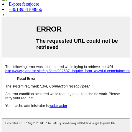
E-post ferstjoere
+8618954108866
x