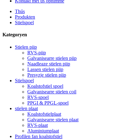
Kontakt mei ús opnimme
Thús
Produkten
Stielspoel
Kategoryen
Stielen piip
RVS-piip
Galvanisearre stielen piip
Naadleaze stielen piip
Lassen stielen piip
Presyzje stielen piip
Stielspoel
Koalstofstiel spoel
Galvanisearre stielen coil
RVS-spoel
PPGI & PPGL-spoel
stielen plaat
Koalstofstielplaat
Galvanisearre stielen plaat
RVS-plaat
Aluminiumplaat
Profilen fan koalstofstiel