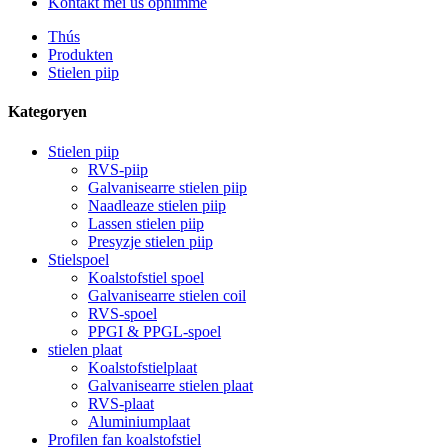
Kontakt mei ús opnimme
Thús
Produkten
Stielen piip
Kategoryen
Stielen piip
RVS-piip
Galvanisearre stielen piip
Naadleaze stielen piip
Lassen stielen piip
Presyzje stielen piip
Stielspoel
Koalstofstiel spoel
Galvanisearre stielen coil
RVS-spoel
PPGI & PPGL-spoel
stielen plaat
Koalstofstielplaat
Galvanisearre stielen plaat
RVS-plaat
Aluminiumplaat
Profilen fan koalstofstiel