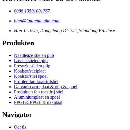
0086 13501001767
binn@futuremetalm.com
Han Ji Town, Dongchang District, Shandong Province
Produkten
Naadleaze stielen piip
Lassen stielen piip
Presyzje stielen piip
Koalstofstielplaat
Koalstofstiel spoel
Profilen fan koalstofstiel
Galvanisearre plaat & piip & spoel
Produkten fan roestfrij stiel
Aluminiumplaat en spoel
PPGI & PPGL & dakplaat
Navigator
Oer ús