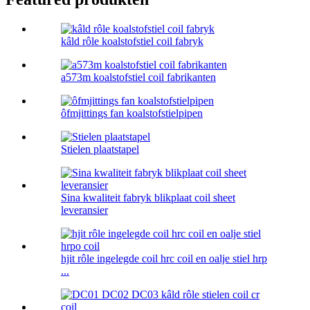
kâld rôle koalstofstiel coil fabryk
a573m koalstofstiel coil fabrikanten
ôfmjittings fan koalstofstielpipen
Stielen plaatstapel
Sina kwaliteit fabryk blikplaat coil sheet
leveransier
hjit rôle ingelegde coil hrc coil en oalje stiel hrp
...