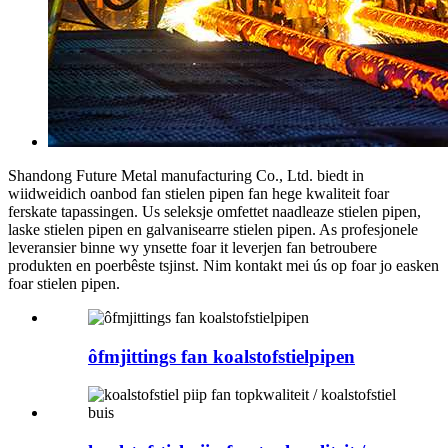
Shandong Future Metal manufacturing Co., Ltd. biedt in
wiidweidich oanbod fan stielen pipen fan hege kwaliteit foar
ferskate tapassingen. Us seleksje omfettet naadleaze stielen pipen,
laske stielen pipen en galvanisearre stielen pipen. As profesjonele
leveransier binne wy ​​ynsette foar it leverjen fan betroubere
produkten en poerbêste tsjinst. Nim kontakt mei ús op foar jo easken
foar stielen pipen.
ôfmjittings fan koalstofstielpipen