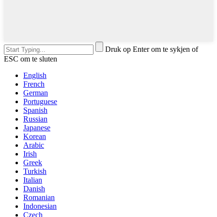
Druk op Enter om te sykjen of
ESC om te sluten
English
French
German
Portuguese
Spanish
Russian
Japanese
Korean
Arabic
Irish
Greek
Turkish
Italian
Danish
Romanian
Indonesian
Czech