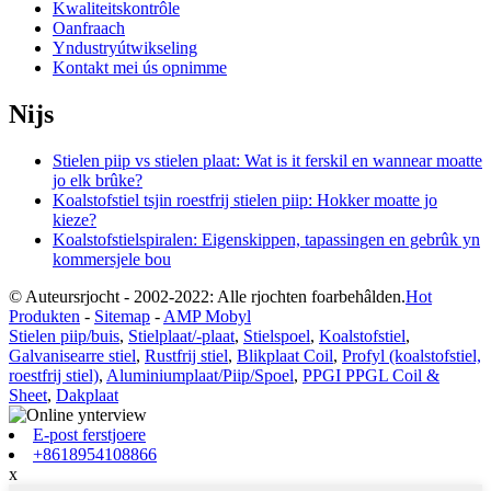
Kwaliteitskontrôle
Oanfraach
Yndustryútwikseling
Kontakt mei ús opnimme
Nijs
Stielen piip vs stielen plaat: Wat is it ferskil en wannear moatte
jo elk brûke?
Koalstofstiel tsjin roestfrij stielen piip: Hokker moatte jo
kieze?
Koalstofstielspiralen: Eigenskippen, tapassingen en gebrûk yn
kommersjele bou
© Auteursrjocht - 2002-2022: Alle rjochten foarbehâlden.
Hot
Produkten
-
Sitemap
-
AMP Mobyl
Stielen piip/buis
,
Stielplaat/-plaat
,
Stielspoel
,
Koalstofstiel
,
Galvanisearre stiel
,
Rustfrij stiel
,
Blikplaat Coil
,
Profyl (koalstofstiel,
roestfrij stiel)
,
Aluminiumplaat/Piip/Spoel
,
PPGI PPGL Coil &
Sheet
,
Dakplaat
E-post ferstjoere
+8618954108866
x