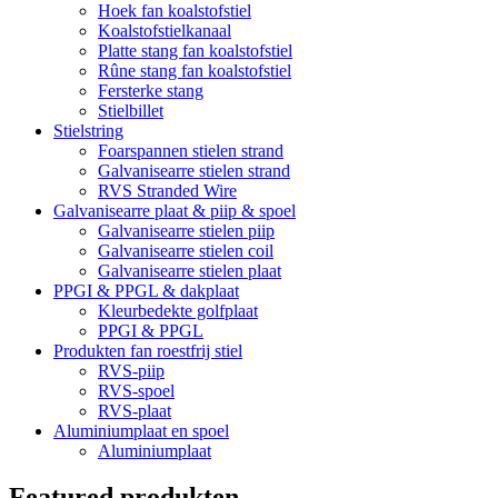
Hoek fan koalstofstiel
Koalstofstielkanaal
Platte stang fan koalstofstiel
Rûne stang fan koalstofstiel
Fersterke stang
Stielbillet
Stielstring
Foarspannen stielen strand
Galvanisearre stielen strand
RVS Stranded Wire
Galvanisearre plaat & piip & spoel
Galvanisearre stielen piip
Galvanisearre stielen coil
Galvanisearre stielen plaat
PPGI & PPGL & dakplaat
Kleurbedekte golfplaat
PPGI & PPGL
Produkten fan roestfrij stiel
RVS-piip
RVS-spoel
RVS-plaat
Aluminiumplaat en spoel
Aluminiumplaat
Featured produkten