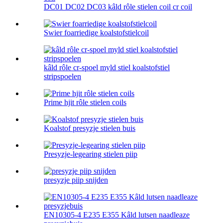
DC01 DC02 DC03 kâld rôle stielen coil cr coil
Swier foarriedige koalstofstielcoil
kâld rôle cr-spoel myld stiel koalstofstiel
stripspoelen
Prime hjit rôle stielen coils
Koalstof presyzje stielen buis
Presyzje-legearing stielen piip
presyzje piip snijden
EN10305-4 E235 E355 Kâld lutsen naadleaze