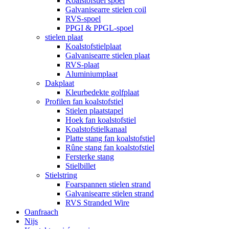
Koalstofstiel spoel
Galvanisearre stielen coil
RVS-spoel
PPGI & PPGL-spoel
stielen plaat
Koalstofstielplaat
Galvanisearre stielen plaat
RVS-plaat
Aluminiumplaat
Dakplaat
Kleurbedekte golfplaat
Profilen fan koalstofstiel
Stielen plaatstapel
Hoek fan koalstofstiel
Koalstofstielkanaal
Platte stang fan koalstofstiel
Rûne stang fan koalstofstiel
Fersterke stang
Stielbillet
Stielstring
Foarspannen stielen strand
Galvanisearre stielen strand
RVS Stranded Wire
Oanfraach
Nijs