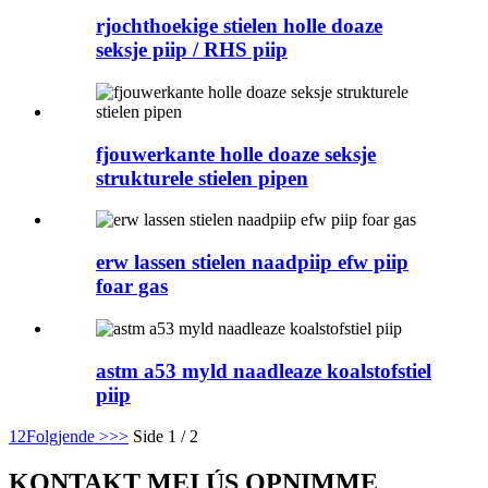
rjochthoekige stielen holle doaze
seksje piip / RHS piip
fjouwerkante holle doaze seksje
strukturele stielen pipen
erw lassen stielen naadpiip efw piip
foar gas
astm a53 myld naadleaze koalstofstiel
piip
1
2
Folgjende >
>>
Side 1 / 2
KONTAKT MEI ÚS OPNIMME