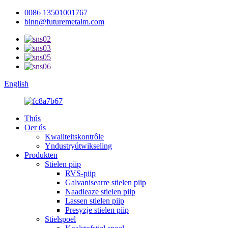
0086 13501001767
binn@futuremetalm.com
English
Thús
Oer ús
Kwaliteitskontrôle
Yndustryútwikseling
Produkten
Stielen piip
RVS-piip
Galvanisearre stielen piip
Naadleaze stielen piip
Lassen stielen piip
Presyzje stielen piip
Stielspoel