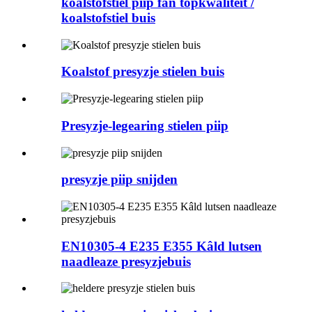
koalstofstiel piip fan topkwaliteit /
koalstofstiel buis
Koalstof presyzje stielen buis
Presyzje-legearing stielen piip
presyzje piip snijden
EN10305-4 E235 E355 Kâld lutsen
naadleaze presyzjebuis