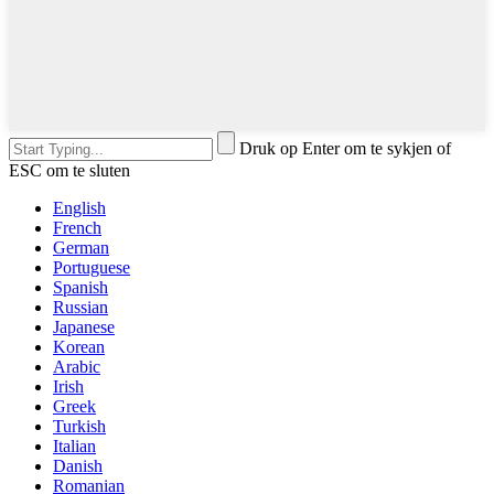
Druk op Enter om te sykjen of
ESC om te sluten
English
French
German
Portuguese
Spanish
Russian
Japanese
Korean
Arabic
Irish
Greek
Turkish
Italian
Danish
Romanian