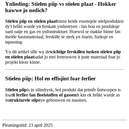
Ynlieding: Stielen piip vs stielen plaat - Hokker
hawwe jo nedich?
Stielen piip en stielen plaat
binne beide essensjele stielprodukten
dy't brûkt wurde yn ferskate yndustryen - fan bou en produksje
oant oalje en gas en ynfrastruktuer. Hoewol se makke binne fan
itselde basismateriaal, ferskille se sterk yn foarm, funksje en
tapassing.
Yn dit artikel sille wy de
wichtige ferskillen tusken stielen piip
en stielen plaat
sadat jo mei fertrouwen it juste materiaal foar jo
projekt kieze kinne.
Stielen piip: Hol en effisjint foar ferfier
Stielen piip
is in silindrysk, hol produkt dat primêr ûntworpen is
foar
it ferfier fan floeistoffen of gassen
It kin ek brûkt wurde as
in
strukturele stipe
yn gebouwen en masines.
Pleatsingstiid: 23 april 2025