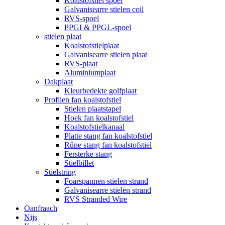
Koalstofstiel spoel
Galvanisearre stielen coil
RVS-spoel
PPGI & PPGL-spoel
stielen plaat
Koalstofstielplaat
Galvanisearre stielen plaat
RVS-plaat
Aluminiumplaat
Dakplaat
Kleurbedekte golfplaat
Profilen fan koalstofstiel
Stielen plaatstapel
Hoek fan koalstofstiel
Koalstofstielkanaal
Platte stang fan koalstofstiel
Rûne stang fan koalstofstiel
Fersterke stang
Stielbillet
Stielstring
Foarspannen stielen strand
Galvanisearre stielen strand
RVS Stranded Wire
Oanfraach
Nijs