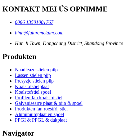
KONTAKT MEI ÚS OPNIMME
0086 13501001767
binn@futuremetalm.com
Han Ji Town, Dongchang District, Shandong Province
Produkten
Naadleaze stielen piip
Lassen stielen piip
Presyzje stielen piip
Koalstofstielplaat
Koalstofstiel spoel
Profilen fan koalstofstiel
Galvanisearre plaat & piip & spoel
Produkten fan roestfrij stiel
Aluminiumplaat en spoel
PPGI & PPGL & dakplaat
Navigator