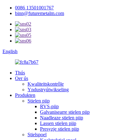
0086 13501001767
binn@futuremetalm.com
English
Thús
Oer ús
Kwaliteitskontrôle
Yndustryútwikseling
Produkten
Stielen piip
RVS-piip
Galvanisearre stielen piip
Naadleaze stielen piip
Lassen stielen piip
Presyzje stielen piip
Stielspoel