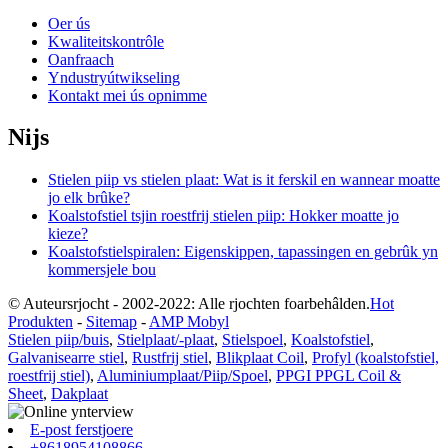
Oer ús
Kwaliteitskontrôle
Oanfraach
Yndustryútwikseling
Kontakt mei ús opnimme
Nijs
Stielen piip vs stielen plaat: Wat is it ferskil en wannear moatte
jo elk brûke?
Koalstofstiel tsjin roestfrij stielen piip: Hokker moatte jo
kieze?
Koalstofstielspiralen: Eigenskippen, tapassingen en gebrûk yn
kommersjele bou
© Auteursrjocht - 2002-2022: Alle rjochten foarbehâlden.
Hot
Produkten
-
Sitemap
-
AMP Mobyl
Stielen piip/buis
,
Stielplaat/-plaat
,
Stielspoel
,
Koalstofstiel
,
Galvanisearre stiel
,
Rustfrij stiel
,
Blikplaat Coil
,
Profyl (koalstofstiel,
roestfrij stiel)
,
Aluminiumplaat/Piip/Spoel
,
PPGI PPGL Coil &
Sheet
,
Dakplaat
E-post ferstjoere
+8618954108866