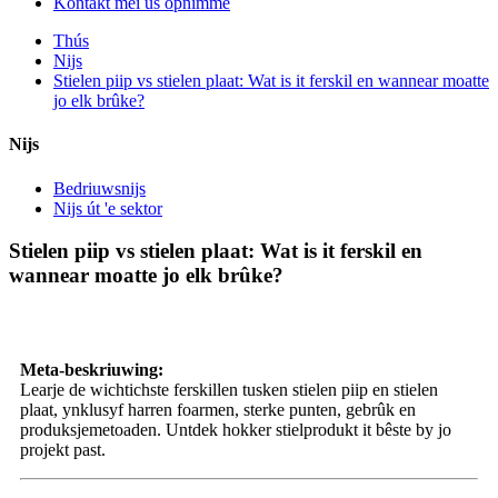
Kontakt mei ús opnimme
Thús
Nijs
Stielen piip vs stielen plaat: Wat is it ferskil en wannear moatte
jo elk brûke?
Nijs
Bedriuwsnijs
Nijs út 'e sektor
Stielen piip vs stielen plaat: Wat is it ferskil en
wannear moatte jo elk brûke?
Meta-beskriuwing:
Learje de wichtichste ferskillen tusken stielen piip en stielen
plaat, ynklusyf harren foarmen, sterke punten, gebrûk en
produksjemetoaden. Untdek hokker stielprodukt it bêste by jo
projekt past.