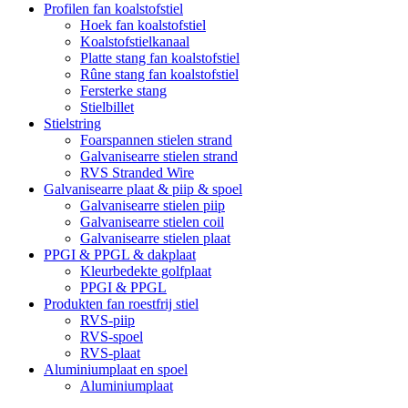
Profilen fan koalstofstiel
Hoek fan koalstofstiel
Koalstofstielkanaal
Platte stang fan koalstofstiel
Rûne stang fan koalstofstiel
Fersterke stang
Stielbillet
Stielstring
Foarspannen stielen strand
Galvanisearre stielen strand
RVS Stranded Wire
Galvanisearre plaat & piip & spoel
Galvanisearre stielen piip
Galvanisearre stielen coil
Galvanisearre stielen plaat
PPGI & PPGL & dakplaat
Kleurbedekte golfplaat
PPGI & PPGL
Produkten fan roestfrij stiel
RVS-piip
RVS-spoel
RVS-plaat
Aluminiumplaat en spoel
Aluminiumplaat