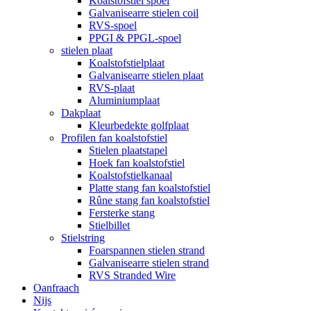
Koalstofstiel spoel
Galvanisearre stielen coil
RVS-spoel
PPGI & PPGL-spoel
stielen plaat
Koalstofstielplaat
Galvanisearre stielen plaat
RVS-plaat
Aluminiumplaat
Dakplaat
Kleurbedekte golfplaat
Profilen fan koalstofstiel
Stielen plaatstapel
Hoek fan koalstofstiel
Koalstofstielkanaal
Platte stang fan koalstofstiel
Rûne stang fan koalstofstiel
Fersterke stang
Stielbillet
Stielstring
Foarspannen stielen strand
Galvanisearre stielen strand
RVS Stranded Wire
Oanfraach
Nijs