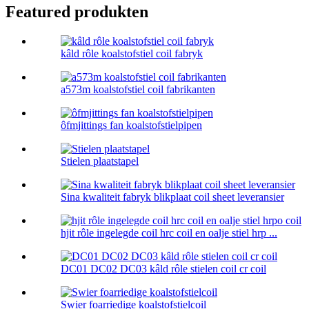
Featured produkten
kâld rôle koalstofstiel coil fabryk
a573m koalstofstiel coil fabrikanten
ôfmjittings fan koalstofstielpipen
Stielen plaatstapel
Sina kwaliteit fabryk blikplaat coil sheet leveransier
hjit rôle ingelegde coil hrc coil en oalje stiel hrp ...
DC01 DC02 DC03 kâld rôle stielen coil cr coil
Swier foarriedige koalstofstielcoil