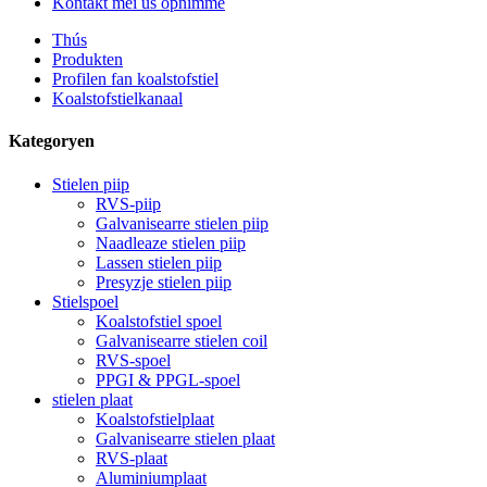
Kontakt mei ús opnimme
Thús
Produkten
Profilen fan koalstofstiel
Koalstofstielkanaal
Kategoryen
Stielen piip
RVS-piip
Galvanisearre stielen piip
Naadleaze stielen piip
Lassen stielen piip
Presyzje stielen piip
Stielspoel
Koalstofstiel spoel
Galvanisearre stielen coil
RVS-spoel
PPGI & PPGL-spoel
stielen plaat
Koalstofstielplaat
Galvanisearre stielen plaat
RVS-plaat
Aluminiumplaat