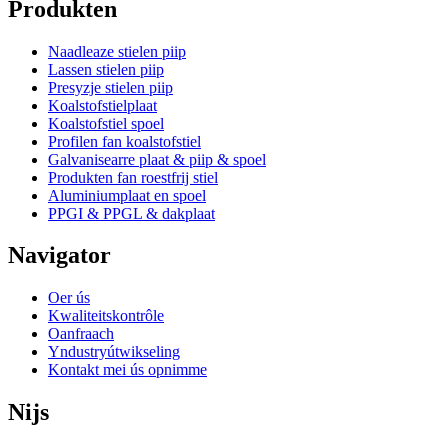
Produkten
Naadleaze stielen piip
Lassen stielen piip
Presyzje stielen piip
Koalstofstielplaat
Koalstofstiel spoel
Profilen fan koalstofstiel
Galvanisearre plaat & piip & spoel
Produkten fan roestfrij stiel
Aluminiumplaat en spoel
PPGI & PPGL & dakplaat
Navigator
Oer ús
Kwaliteitskontrôle
Oanfraach
Yndustryútwikseling
Kontakt mei ús opnimme
Nijs