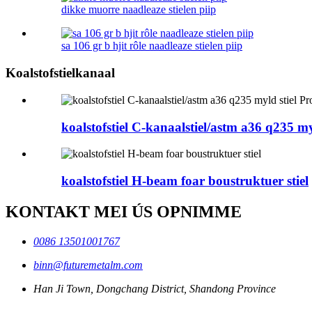
dikke muorre naadleaze stielen piip
sa 106 gr b hjit rôle naadleaze stielen piip
Koalstofstielkanaal
koalstofstiel C-kanaalstiel/astm a36 q235 myl
koalstofstiel H-beam foar boustruktuer stiel
KONTAKT MEI ÚS OPNIMME
0086 13501001767
binn@futuremetalm.com
Han Ji Town, Dongchang District, Shandong Province