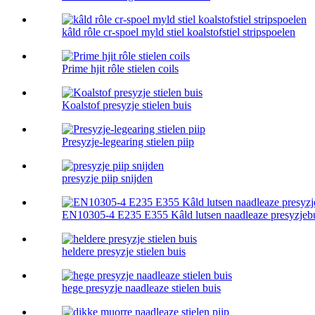
kâld rôle cr-spoel myld stiel koalstofstiel stripspoelen
Prime hjit rôle stielen coils
Koalstof presyzje stielen buis
Presyzje-legearing stielen piip
presyzje piip snijden
EN10305-4 E235 E355 Kâld lutsen naadleaze presyzjeb
heldere presyzje stielen buis
hege presyzje naadleaze stielen buis