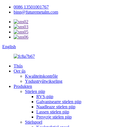
0086 13501001767
binn@futuremetalm.com
English
Thús
Oer ús
Kwaliteitskontrôle
Yndustryútwikseling
Produkten
Stielen piip
RVS-piip
Galvanisearre stielen piip
Naadleaze stielen piip
Lassen stielen piip
Presyzje stielen piip
Stielspoel