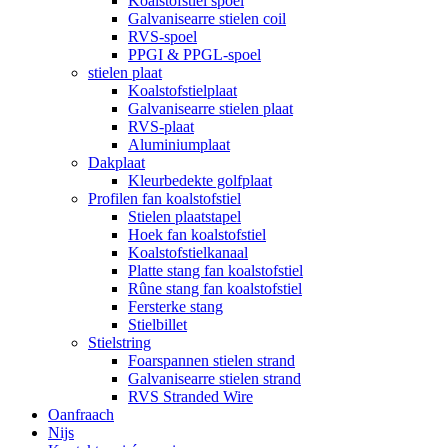
Koalstofstiel spoel
Galvanisearre stielen coil
RVS-spoel
PPGI & PPGL-spoel
stielen plaat
Koalstofstielplaat
Galvanisearre stielen plaat
RVS-plaat
Aluminiumplaat
Dakplaat
Kleurbedekte golfplaat
Profilen fan koalstofstiel
Stielen plaatstapel
Hoek fan koalstofstiel
Koalstofstielkanaal
Platte stang fan koalstofstiel
Rûne stang fan koalstofstiel
Fersterke stang
Stielbillet
Stielstring
Foarspannen stielen strand
Galvanisearre stielen strand
RVS Stranded Wire
Oanfraach
Nijs