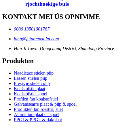
rjochthoekige buis
KONTAKT MEI ÚS OPNIMME
0086 13501001767
binn@futuremetalm.com
Han Ji Town, Dongchang District, Shandong Province
Produkten
Naadleaze stielen piip
Lassen stielen piip
Presyzje stielen piip
Koalstofstielplaat
Koalstofstiel spoel
Profilen fan koalstofstiel
Galvanisearre plaat & piip & spoel
Produkten fan roestfrij stiel
Aluminiumplaat en spoel
PPGI & PPGL & dakplaat