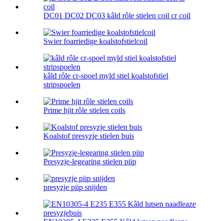
DC01 DC02 DC03 kâld rôle stielen coil cr coil
Swier foarriedige koalstofstielcoil
kâld rôle cr-spoel myld stiel koalstofstiel
stripspoelen
Prime hjit rôle stielen coils
Koalstof presyzje stielen buis
Presyzje-legearing stielen piip
presyzje piip snijden