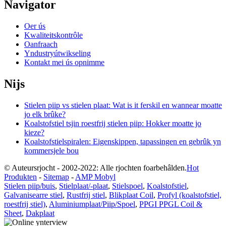
Navigator
Oer ús
Kwaliteitskontrôle
Oanfraach
Yndustryútwikseling
Kontakt mei ús opnimme
Nijs
Stielen piip vs stielen plaat: Wat is it ferskil en wannear moatte
jo elk brûke?
Koalstofstiel tsjin roestfrij stielen piip: Hokker moatte jo
kieze?
Koalstofstielspiralen: Eigenskippen, tapassingen en gebrûk yn
kommersjele bou
© Auteursrjocht - 2002-2022: Alle rjochten foarbehâlden.
Hot
Produkten
-
Sitemap
-
AMP Mobyl
Stielen piip/buis
,
Stielplaat/-plaat
,
Stielspoel
,
Koalstofstiel
,
Galvanisearre stiel
,
Rustfrij stiel
,
Blikplaat Coil
,
Profyl (koalstofstiel,
roestfrij stiel)
,
Aluminiumplaat/Piip/Spoel
,
PPGI PPGL Coil &
Sheet
,
Dakplaat