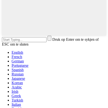
Druk op Enter om te sykjen of
ESC om te sluten
English
French
German
Portuguese
Spanish
Russian
Japanese
Korean
Arabic
Irish
Greek
Turkish
Italian