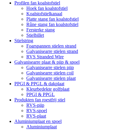
Profilen fan koalstofstiel
Hoek fan koalstofstiel
Koalstofstielkanaal
Platte stang fan koalstofstiel
Rûne stang fan koalstofstiel
Fersterke stang
Stielbillet
Stielstring
Foarspannen stielen strand
Galvanisearre stielen strand
RVS Stranded Wire
Galvanisearre plaat & piip & spoel
Galvanisearre stielen piip
Galvanisearre stielen coil
Galvanisearre stielen plaat
PPGI & PPGL & dakplaat
Kleurbedekte golfplaat
PPGI & PPGL
Produkten fan roestfrij stiel
RVS-piip
RVS-spoel
RVS-plaat
Aluminiumplaat en spoel
Aluminiumplaat