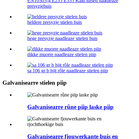
EN10305-4 E235 E355 Kâld lutsen naadleaze
presyzjebuis
heldere presyzje stielen buis
hege presyzje naadleaze stielen buis
dikke muorre naadleaze stielen piip
sa 106 gr b hjit rôle naadleaze stielen piip
Galvanisearre stielen piip
Galvanisearre rûne piip laske piip
Galvanisearre fjouwerkante buis en