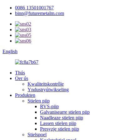
0086 13501001767
binn@futuremetalm.com
English
Thús
Oer ús
Kwaliteitskontrôle
Yndustryútwikseling
Produkten
Stielen piip
RVS-piip
Galvanisearre stielen piip
Naadleaze stielen piip
Lassen stielen piip
Presyzje stielen piip
Stielspoel