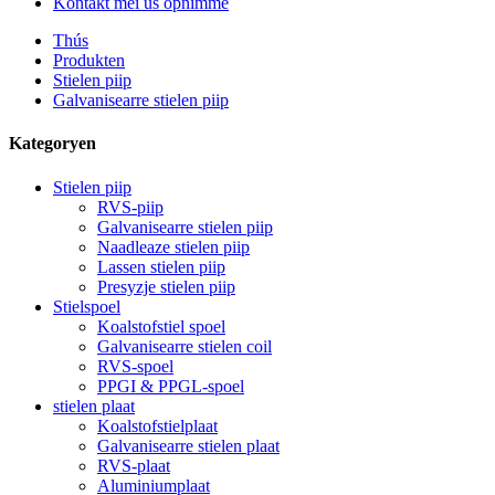
Kontakt mei ús opnimme
Thús
Produkten
Stielen piip
Galvanisearre stielen piip
Kategoryen
Stielen piip
RVS-piip
Galvanisearre stielen piip
Naadleaze stielen piip
Lassen stielen piip
Presyzje stielen piip
Stielspoel
Koalstofstiel spoel
Galvanisearre stielen coil
RVS-spoel
PPGI & PPGL-spoel
stielen plaat
Koalstofstielplaat
Galvanisearre stielen plaat
RVS-plaat
Aluminiumplaat