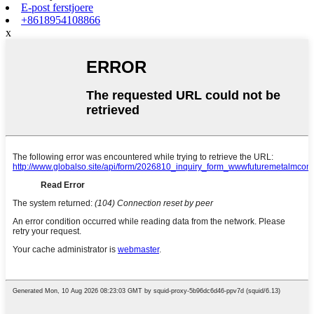
E-post ferstjoere
+8618954108866
x